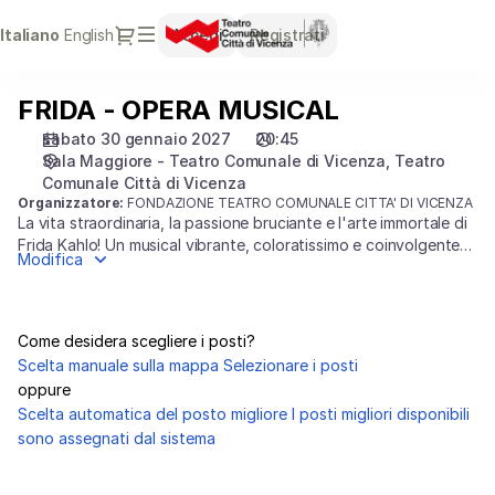
Selezione
Dialogo
Lingua
Italiano
English
Accedi
Registrati
posti
attuale
[Teatro
Comunale
FRIDA - OPERA MUSICAL
FRIDA
Città
-
di
sabato 30 gennaio 2027
20:45
OPERA
Vicenza
Sala Maggiore - Teatro Comunale di Vicenza
Teatro
MUSICAL
|
Comunale Città di Vicenza
Organizzatore:
FONDAZIONE TEATRO COMUNALE CITTA' DI VICENZA
30.01.2027
La vita straordinaria, la passione bruciante e l'arte immortale di
-
Frida Kahlo! Un musical vibrante, coloratissimo e coinvolgente
20:45
Modifica
che celebra la forza di un'icona di libertà. Lasciatevi
|
conquistare da una storia d'amore ed emancipazione
FRIDA
accompagnata da una colonna sonora travolgente!
-
Come desidera scegliere i posti?
OPERA
Scelta manuale sulla mappa
Selezionare i posti
MUSICAL]
oppure
-
Scelta automatica del posto migliore
I posti migliori disponibili
Teatro
sono assegnati dal sistema
Comunale
Città