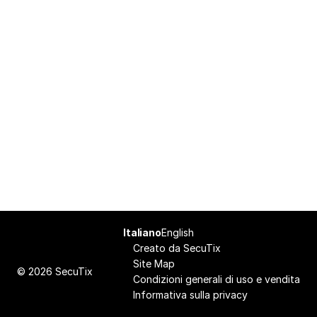
di
Vicenza
Piè
Lingua
Italiano
English
di
attuale
Creato da SecuTix
pagina
Site Map
© 2026 SecuTix
Condizioni generali di uso e vendita
Informativa sulla privacy