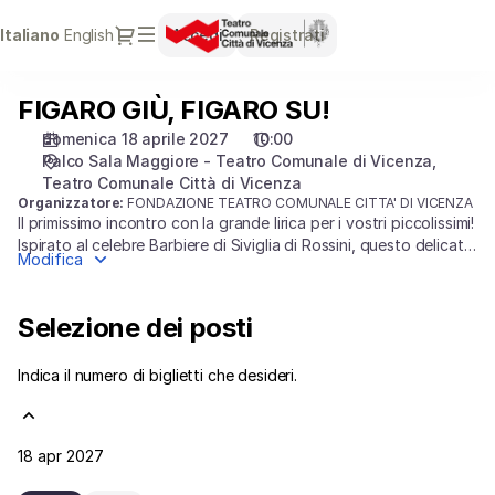
Selezione
Dialogo
Lingua
Italiano
English
Accedi
Registrati
dei
attuale
posti
[Teatro
FIGARO GIÙ, FIGARO SU!
FIGARO
Comunale
GIÙ,
Città
domenica 18 aprile 2027
10:00
FIGARO
di
Palco Sala Maggiore - Teatro Comunale di Vicenza
SU!
Vicenza
Teatro Comunale Città di Vicenza
Organizzatore:
FONDAZIONE TEATRO COMUNALE CITTA' DI VICENZA
|
Il primissimo incontro con la grande lirica per i vostri piccolissimi!
18.04.2027
Ispirato al celebre Barbiere di Siviglia di Rossini, questo delicato
-
Modifica
allestimento firmato AsLiCo trasforma la musica in
10:00
un'esperienza sensoriale morbida, immersiva e divertente. Tra
|
suoni, colori e stimoli interattivi pensati a misura di neonato,
Selezione dei posti
FIGARO
condividerete con i vostri bambini un momento di pura
GIÙ,
meraviglia e scoperta sonora.
Indica il numero di biglietti che desideri.
FIGARO
SU!]
-
Teatro
18 apr 2027
Comunale