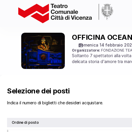
Selezione
dei
posti
[Teatro
Comunale
Città
OFFICINA OCEA
OFFICINA
di
OCEANOGRAFICA
domenica 14 febbraio 20
Vicenza
SENTIMENTALE
Organizzatore:
FONDAZIONE TEA
|
Soltanto 7 spettatori alla volta
14.02.2027
delicata storia d'amore tra mar
-
14:30
|
OFFICINA
Selezione dei posti
OCEANOGRAFICA
SENTIMENTALE]
Indica il numero di biglietti che desideri acquistare.
-
Teatro
Comunale
Ordine di posto
Città