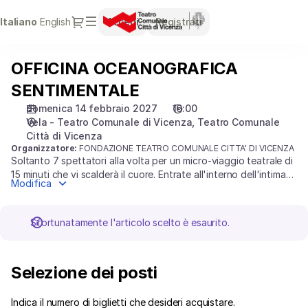
Selezione
Dialogo
Lingua
Italiano
English
Accedi
Registrati
dei
attuale
posti
[Teatro
OFFICINA OCEANOGRAFICA
OFFICINA
Comunale
OCEANOGRAFICA
Città
SENTIMENTALE
SENTIMENTALE
di
domenica 14 febbraio 2027
16:00
Vicenza
Vela - Teatro Comunale di Vicenza
Teatro Comunale
|
Città di Vicenza
14.02.2027
Organizzatore:
FONDAZIONE TEATRO COMUNALE CITTA' DI VICENZA
-
Soltanto 7 spettatori alla volta per un micro-viaggio teatrale di
16:00
15 minuti che vi scalderà il cuore. Entrate all'interno dell'intima
Modifica
Roulotteatro per vivere una delicata storia d'amore tra mare,
|
ingranaggi e poesia. Un'esperienza immersiva, segreta e
OFFICINA
incredibilmente suggestiva.
OCEANOGRAFICA
Sfortunatamente l'articolo scelto è esaurito.
SENTIMENTALE]
-
Teatro
Selezione dei posti
Comunale
Città
Indica il numero di biglietti che desideri acquistare.