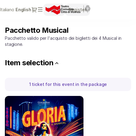
Package
Dialog
Italiano
Current
English
Sign in
Register
definition
Language
[Pacchetto
Musical]
Pacchetto Musical
Pacchetto
-
Musical
Teatro
Pacchetto valido per l'acquisto dei biglietti dei 4 Musical in
Comunale
stagione.
Città
di
Item selection
Vicenza
1
ticket
for this event in the package
GLORIA
-
IL
MUSICAL