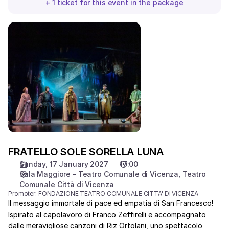
+
1
ticket
for this event in the package
FRATELLO
SOLE
SORELLA
LUNA
FRATELLO SOLE SORELLA LUNA
Sunday, 17 January 2027
17:00
Sala Maggiore - Teatro Comunale di Vicenza
Teatro
Comunale Città di Vicenza
Promoter:
FONDAZIONE TEATRO COMUNALE CITTA' DI VICENZA
Il messaggio immortale di pace ed empatia di San Francesco!
Ispirato al capolavoro di Franco Zeffirelli e accompagnato
dalle meravigliose canzoni di Riz Ortolani, uno spettacolo