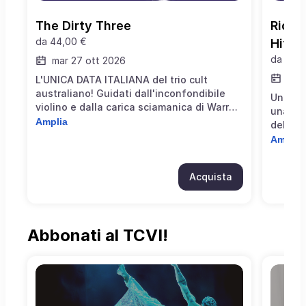
The Dirty Three
Ricca
da
44,00 €
Hitch
da
13,5
mar 27 ott 2026
lun 
L'UNICA DATA ITALIANA del trio cult
australiano! Guidati dall'inconfondibile
Un app
violino e dalla carica sciamanica di Warren
una del
Ellis (storico braccio destro di Nick Cave), i
Amplia
del son
Dirty Three vi trascineranno in un set di
solo ac
Amplia
pura improvvisazione, elettricità e catarsi
culto, 
sonica. Un evento imperdibile per la storia
di pura
del rock dal vivo.
Acquista
del cri
Abbonati al TCVI!