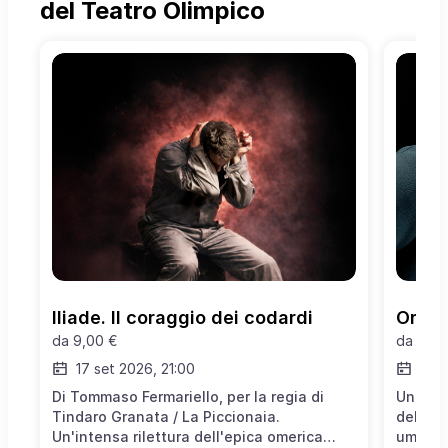
del Teatro Olimpico
Iliade. Il coraggio dei codardi
Orest
da
9,00 €
da
18,0
17 set 2026, 21:00
18
-
Di Tommaso Fermariello, per la regia di
Un’ind
Tindaro Granata / La Piccionaia.
della v
Un'intensa rilettura dell'epica omerica
umano. 