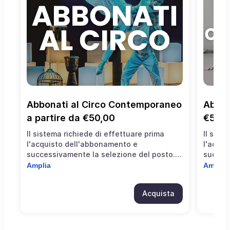
Abbonati al Circo Contemporaneo 
Abbon
a partire da €50,00
€50,
Il sistema richiede di effettuare prima
Il sist
l'acquisto dell'abbonamento e
l'acqu
successivamente la selezione del posto.
success
Per scegliere fila e posto è necessario
Per sce
Amplia
Amplia
accedere all'area personale del ticketshop
acceder
e selezionare "abbonamenti".
e sele
Acquista