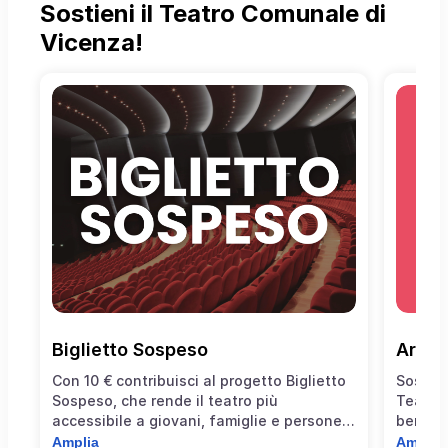
Sostieni il Teatro Comunale di
Vicenza!
Biglietto Sospeso
Art B
Con 10 € contribuisci al progetto Biglietto
Sostene
Sospeso, che rende il teatro più
Teatro 
accessibile a giovani, famiglie e persone
benefic
in situazione di fragilità economica o
65% de
Amplia
Amplia