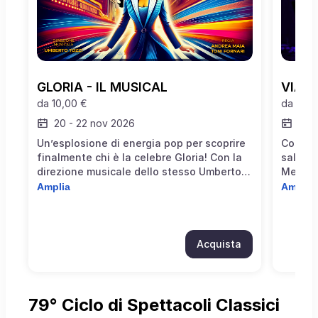
GLORIA - IL MUSICAL
VIAG
da
10,00 €
da
10,0
20
-
22 nov 2026
mar
Un’esplosione di energia pop per scoprire
Cosa c'
finalmente chi è la celebre Gloria! Con la
sala s
direzione musicale dello stesso Umberto
Menegu
Tozzi, un musical travolgente e
vivo v
Amplia
Amplia
coinvolgente che celebra i suoi più grandi
spettac
successi. Uno spettacolo dal respiro
segreti
internazionale dove anche il pubblico è
Un gra
invitato a cantare e sognare!
palcos
Acquista
79° Ciclo di Spettacoli Classici