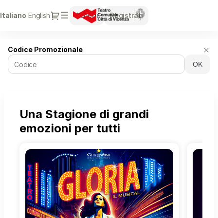
Dialogo
Lingua
Italiano
English
Accedi
Registrati
attuale
Teatro
Codice Promozionale
Comunale
OK
Città
di
Vicenza
-
Vendite
Una Stagione di grandi
biglietti
emozioni per tutti
online