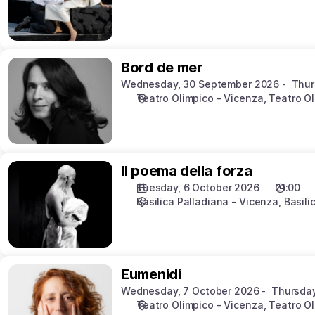
Bord
Bord de mer
de
Wednesday, 30 September 2026
Thur
mer
Teatro Olimpico - Vicenza
Teatro O
Il
Il poema della forza
poema
Tuesday, 6 October 2026
21:00
della
Basilica Palladiana - Vicenza
Basili
forza
Eumenidi
Eumenidi
Wednesday, 7 October 2026
Thursday
Teatro Olimpico - Vicenza
Teatro O