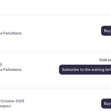
Buy
ca Palladiana
Sold o
00
ca Palladiana
Subscribe to the waiting list
8 October 2026
Buy
limpico