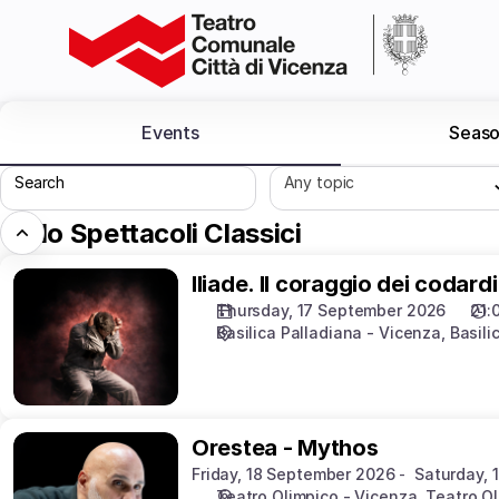
Schedule
of
events
-
Teatro
Events
Seaso
Comunale
Città
Search
Any topic
di
Vicenza
Ciclo Spettacoli Classici
Iliade.
Iliade. Il coraggio dei codardi
Il
Thursday, 17 September 2026
21:
coraggio
Basilica Palladiana - Vicenza
Basili
dei
codardi
Orestea
Orestea - Mythos
-
Friday, 18 September 2026
Saturday, 
Mythos
Teatro Olimpico - Vicenza
Teatro O