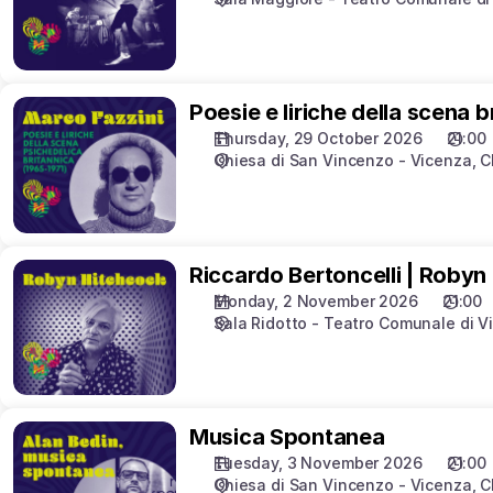
Poesie
Poesie e liriche della scena b
e
Thursday, 29 October 2026
21:00
liriche
Chiesa di San Vincenzo - Vicenza
C
della
scena
britannica
Riccardo
Riccardo Bertoncelli | Robyn
Bertoncelli
Monday, 2 November 2026
21:00
|
Sala Ridotto - Teatro Comunale di V
Robyn
Hitchcock
Musica
Musica Spontanea
Spontanea
Tuesday, 3 November 2026
21:00
Chiesa di San Vincenzo - Vicenza
C