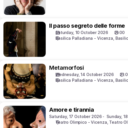
Il
Il passo segreto delle forme
passo
Saturday, 10 October 2026
21:00
segreto
Basilica Palladiana - Vicenza
Basili
delle
forme
Metamorfosi
Metamorfosi
Wednesday, 14 October 2026
21:
Basilica Palladiana - Vicenza
Basili
Amore
Amore e tirannia
e
Saturday, 17 October 2026
Sunday, 1
tirannia
Teatro Olimpico - Vicenza
Teatro O