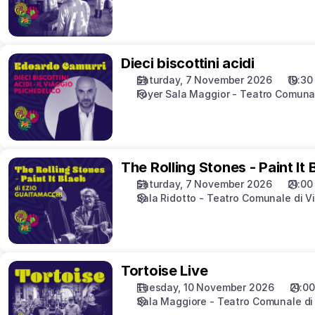
Dieci
Dieci biscottini acidi
biscottini
Saturday, 7 November 2026
19:30
acidi
Foyer Sala Maggior - Teatro Comuna
The
The Rolling Stones - Paint It 
Rolling
Saturday, 7 November 2026
21:00
Stones
Sala Ridotto - Teatro Comunale di V
-
Paint
It
Black
Tortoise
Tortoise Live
Live
Tuesday, 10 November 2026
21:00
Sala Maggiore - Teatro Comunale di