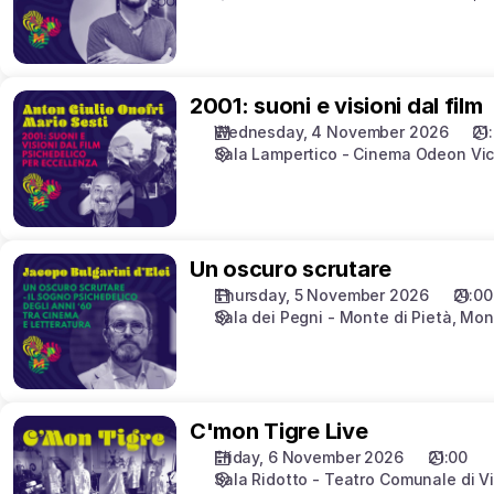
2001:
2001: suoni e visioni dal film
suoni
Wednesday, 4 November 2026
21
e
Sala Lampertico - Cinema Odeon Vi
visioni
dal
film
Un
Un oscuro scrutare
oscuro
Thursday, 5 November 2026
21:00
scrutare
Sala dei Pegni - Monte di Pietà
Mont
C'mon
C'mon Tigre Live
Tigre
Friday, 6 November 2026
21:00
Live
Sala Ridotto - Teatro Comunale di V