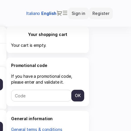
Dialog
Italiano
Current
English
Sign in
Register
Language
Your shopping cart
Your cart is empty.
Promotional code
If you have a promotional code,
please enter and validate it.
OK
General information
General terms & conditions