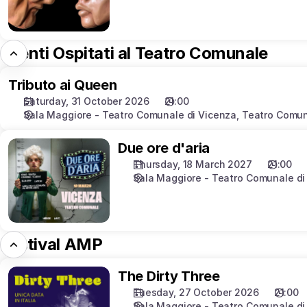
Eventi Ospitati al Teatro Comunale
Tributo
Tributo ai Queen
ai
Saturday, 31 October 2026
21:00
Queen
Sala Maggiore - Teatro Comunale di Vicenza
Teatro Comun
Due
Due ore d'aria
ore
Thursday, 18 March 2027
21:00
d'aria
Sala Maggiore - Teatro Comunale di
Festival AMP
The
The Dirty Three
Dirty
Tuesday, 27 October 2026
21:00
Three
Sala Maggiore - Teatro Comunale di