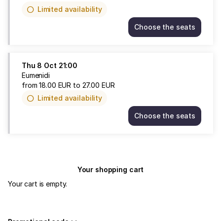
Limited availability
Choose the seats
Eumenidi
Wed
7
Oct
Thu
8 Oct
21:00
21:00
Eumenidi
from
from
18
.
00
EUR
to
27
.
00
EUR
18.00
Limited availability
EUR
to
Choose the seats
27.00
Eumenidi
EUR
Thu
8
Oct
21:00
Your shopping cart
from
18.00
Your cart is empty.
EUR
to
27.00
EUR