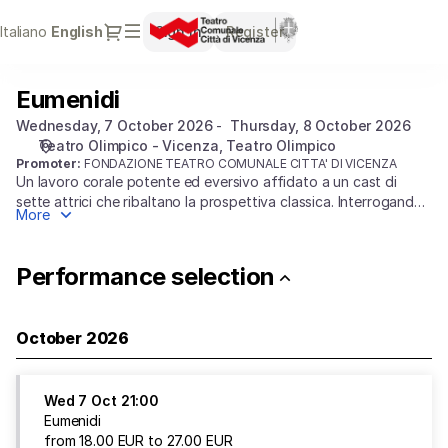
Performance
Dialog
Italiano
Current
English
Sign in
Register
selection
Language
[Eumenidi]
-
Eumenidi
Eumenidi
Teatro
Comunale
Wednesday, 7 October 2026
Thursday, 8 October 2026
Città
Teatro Olimpico - Vicenza
Teatro Olimpico
di
Promoter:
FONDAZIONE TEATRO COMUNALE CITTA' DI VICENZA
Un lavoro corale potente ed eversivo affidato a un cast di
Vicenza
sette attrici che ribaltano la prospettiva classica. Interrogando
More
il passaggio arcaico dalla giustizia ancestrale delle Erinni a
quella patriarcale istituita da Atena, lo spettacolo esplora le
radici dello scontro tra maschile e femminile e il senso
Performance selection
dell'ordine sociale.
October 2026
Wed
7 Oct
21:00
Eumenidi
from
18
.
00
EUR
to
27
.
00
EUR