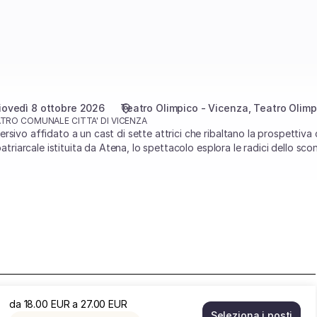
iovedì 8 ottobre 2026
Teatro Olimpico - Vicenza
Teatro Olimp
TRO COMUNALE CITTA' DI VICENZA
sivo affidato a un cast di sette attrici che ribaltano la prospettiva c
patriarcale istituita da Atena, lo spettacolo esplora le radici dello sco
da
18
.
00
EUR
a
27
.
00
EUR
Seleziona i posti