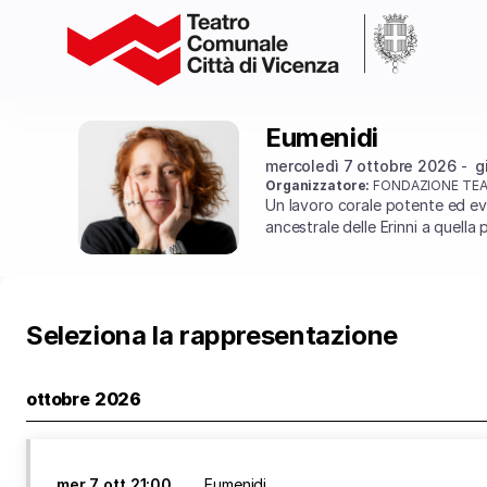
Selezione
della
rappresentazione
[Eumenidi]
-
Teatro
Eumenidi
Eumenidi
Comunale
mercoledì 7 ottobre 2026
g
Città
Organizzatore:
FONDAZIONE TEA
di
Un lavoro corale potente ed ever
Vicenza
ancestrale delle Erinni a quella 
Seleziona la rappresentazione
ottobre 2026
mer
7 ott
21:00
Eumenidi