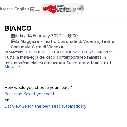
Seat
Dialog
Italiano
Current
English
Sign in
Register
selection
Language
[Teatro
Comunale
BIANCO
BIANCO
Città
di
Sunday, 14 February 2027
17:00
Vicenza
Sala Maggiore - Teatro Comunale di Vicenza
Teatro
|
Comunale Città di Vicenza
Promoter:
FONDAZIONE TEATRO COMUNALE CITTA' DI VICENZA
14.02.2027
Tutta la meraviglia del circo contemporaneo immersa in
-
un'atmosfera bianca e incantata. Sette straordinari artisti
17:00
More
internazionali uniscono danza, acrobazie ardite e musica dal
|
vivo sotto la regia di Antonio Giarola. Un viaggio poetico e
BIANCO]
mozzafiato nel mondo dei sogni.
-
How would you choose your seats?
Teatro
Seat map
Select your seat
Comunale
or
Città
List view
Select the best seat automatically
di
Vicenza