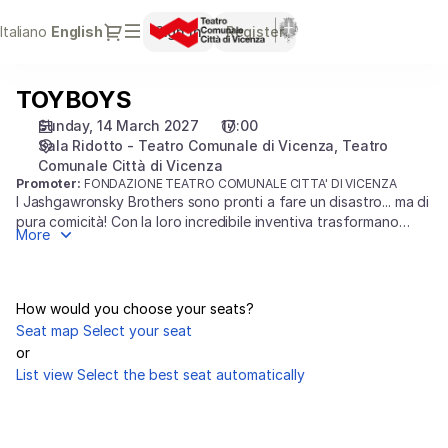
Seat
Dialog
Italiano
Current
English
Sign in
Register
selection
Language
[Teatro
Comunale
TOYBOYS
TOYBOYS
Città
di
Sunday, 14 March 2027
17:00
Vicenza
Sala Ridotto - Teatro Comunale di Vicenza
Teatro
|
Comunale Città di Vicenza
Promoter:
FONDAZIONE TEATRO COMUNALE CITTA' DI VICENZA
14.03.2027
I Jashgawronsky Brothers sono pronti a fare un disastro... ma di
-
pura comicità! Con la loro incredibile inventiva trasformano
17:00
More
vecchi giocattoli e pupazzi in assurdi strumenti musicali per un
|
concerto esilarante e pieno di energia. Divertimento e risate
TOYBOYS]
sfrenate garantiti per tutta la famiglia!
-
How would you choose your seats?
Teatro
Seat map
Select your seat
Comunale
or
Città
List view
Select the best seat automatically
di
Vicenza