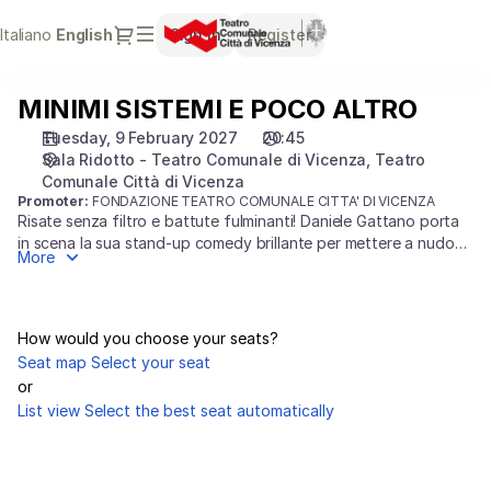
Seat
Dialog
Italiano
Current
English
Sign in
Register
selection
Language
[Teatro
Comunale
MINIMI SISTEMI E POCO ALTRO
MINIMI
Città
SISTEMI
di
Tuesday, 9 February 2027
20:45
E
Vicenza
Sala Ridotto - Teatro Comunale di Vicenza
Teatro
POCO
|
Comunale Città di Vicenza
ALTRO
Promoter:
FONDAZIONE TEATRO COMUNALE CITTA' DI VICENZA
09.02.2027
Risate senza filtro e battute fulminanti! Daniele Gattano porta
-
in scena la sua stand-up comedy brillante per mettere a nudo
20:45
More
tabù, manie e contraddizioni della vita di tutti i giorni. Uno show
|
fresco, sfrontato e divertentissimo per una serata di puro relax
MINIMI
con gli amici!
SISTEMI
How would you choose your seats?
E
Seat map
Select your seat
POCO
or
ALTRO]
List view
Select the best seat automatically
-
Teatro
Comunale