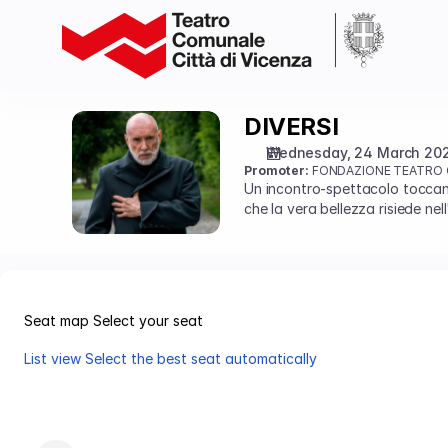
Seat
selection
on
map
[Teatro
Comunale
DIVERSI
DIVERSI
Città
Wednesday, 24 March 20
di
Promoter:
FONDAZIONE TEATRO C
Vicenza
Un incontro-spettacolo toccante
|
che la vera bellezza risiede ne
24.03.2027
-
20:45
|
DIVERSI]
Seat map
Select your seat
-
List view
Select the best seat automatically
Teatro
Seat
Comunale
map
Città
di