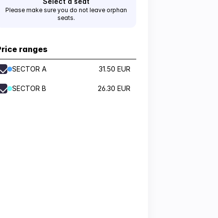
Select a seat
Please make sure you do not leave orphan
seats.
Price ranges
SECTOR A
31.50 EUR
SECTOR B
26.30 EUR