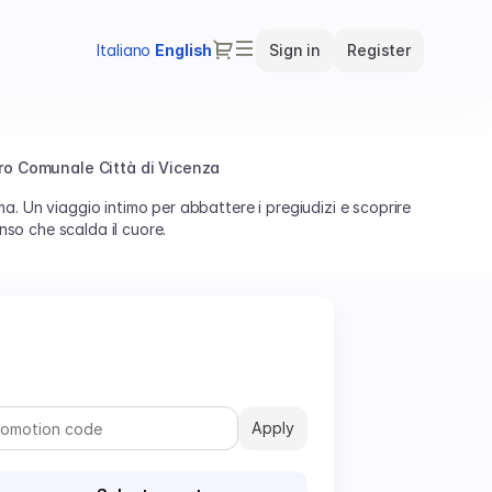
Dialog
Italiano
Current
English
Sign in
Register
Language
ro Comunale Città di Vicenza
. Un viaggio intimo per abbattere i pregiudizi e scoprire
enso che scalda il cuore.
Apply