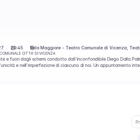
27
20:45
Sala Maggiore - Teatro Comunale di Vicenza
Teat
OMUNALE CITTA' DI VICENZA
 e fuori dagli schemi condotto dall'inconfondibile Diego Dalla Palma
ll'unicità e nell'imperfezione di ciascuno di noi. Un appuntamento int