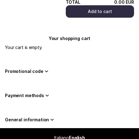
di
TOTAL
0
.
00
EUR
Vicenza
Add to cart
Your shopping cart
Your cart is empty.
Promotional code
Payment methods
General information
Page
Italiano
Current
English