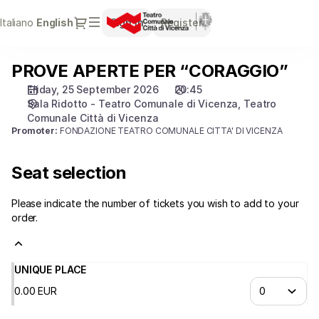
Seat
Dialog
Italiano
Current
English
Sign in
Register
selection
Language
[Teatro
Comunale
PROVE APERTE PER “CORAGGIO”
PROVE
Città
APERTE
di
Friday, 25 September 2026
20:45
PER
Vicenza
Sala Ridotto - Teatro Comunale di Vicenza
Teatro
“CORAGGIO”
|
Comunale Città di Vicenza
Promoter:
FONDAZIONE TEATRO COMUNALE CITTA' DI VICENZA
25.09.2026
-
20:45
Seat selection
|
PROVE
Please indicate the number of tickets you wish to add to your
APERTE
order.
PER
“CORAGGIO”]
-
UNIQUE PLACE
Teatro
Comunale
0
.
00
EUR
Città