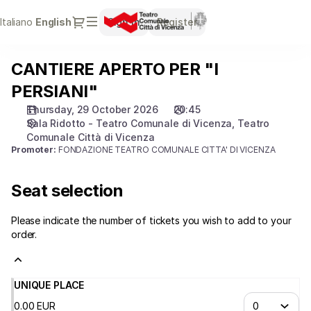
Seat
Dialog
Italiano
Current
English
Sign in
Register
selection
Language
[Teatro
Comunale
CANTIERE APERTO PER "I
CANTIERE
Città
APERTO
di
PERSIANI"
PER
Vicenza
Thursday, 29 October 2026
20:45
"I
|
Sala Ridotto - Teatro Comunale di Vicenza
Teatro
PERSIANI"
29.10.2026
Comunale Città di Vicenza
-
Promoter:
FONDAZIONE TEATRO COMUNALE CITTA' DI VICENZA
20:45
|
Seat selection
CANTIERE
APERTO
Please indicate the number of tickets you wish to add to your
PER
order.
"I
PERSIANI"]
-
Teatro
UNIQUE PLACE
Comunale
0
.
00
EUR