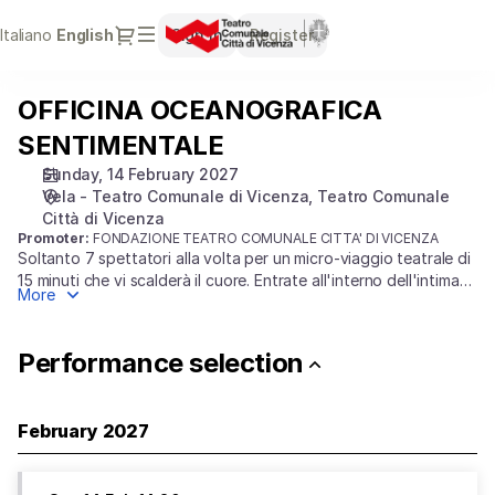
Performance
Dialog
Italiano
Current
English
Sign in
Register
selection
Language
[OFFICINA
OCEANOGRAFICA
OFFICINA OCEANOGRAFICA
OFFICINA
SENTIMENTALE]
OCEANOGRAFICA
-
SENTIMENTALE
SENTIMENTALE
Teatro
Sunday, 14 February 2027
Comunale
Vela - Teatro Comunale di Vicenza
Teatro Comunale
Città
Città di Vicenza
di
Promoter:
FONDAZIONE TEATRO COMUNALE CITTA' DI VICENZA
Vicenza
Soltanto 7 spettatori alla volta per un micro-viaggio teatrale di
15 minuti che vi scalderà il cuore. Entrate all'interno dell'intima
More
Roulotteatro per vivere una delicata storia d'amore tra mare,
ingranaggi e poesia. Un'esperienza immersiva, segreta e
incredibilmente suggestiva.
Performance selection
February 2027