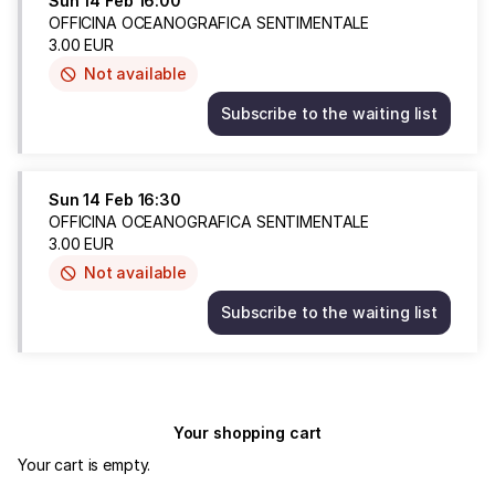
Sun
14 Feb
16:00
14
OFFICINA OCEANOGRAFICA SENTIMENTALE
Feb
3
.
00
EUR
15:30
Not available
This
3.00
item
EUR
Subscribe to the waiting list
is
OFFICINA
out
OCEANOGRAFICA
of
SENTIMENTALE
availability
Sun
Sun
14 Feb
16:30
14
OFFICINA OCEANOGRAFICA SENTIMENTALE
Feb
3
.
00
EUR
16:00
Not available
This
3.00
item
EUR
Subscribe to the waiting list
is
OFFICINA
out
OCEANOGRAFICA
of
SENTIMENTALE
availability
Sun
14
Your shopping cart
Feb
16:30
Your cart is empty.
3.00