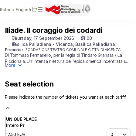
Seat
Dialog
Italiano
Current
English
Sign in
Register
selection
Language
[Basilica
Palladiana
Iliade. Il coraggio dei codardi
Iliade.
|
Il
17.09.2026
Thursday, 17 September 2026
21:00
coraggio
-
Basilica Palladiana - Vicenza
Basilica Palladiana
dei
21:00
Promoter:
FONDAZIONE TEATRO COMUNALE CITTA' DI VICENZA
Di Tommaso Fermariello, per la regia di Tindaro Granata / La
codardi
|
Piccionaia. Un'intensa rilettura dell'epica omerica incentrata sul
Iliade.
More
tema dell'eroismo, delle paure e delle fragilità degli uomini
Il
travolti dall'assurdità della guerra.
coraggio
Seat selection
dei
codardi]
-
Please indicate the number of tickets you want at each tariff.
Teatro
Comunale
Città
UNIQUE PLACE
di
Intero Pr
Vicenza
12
.
50
EUR