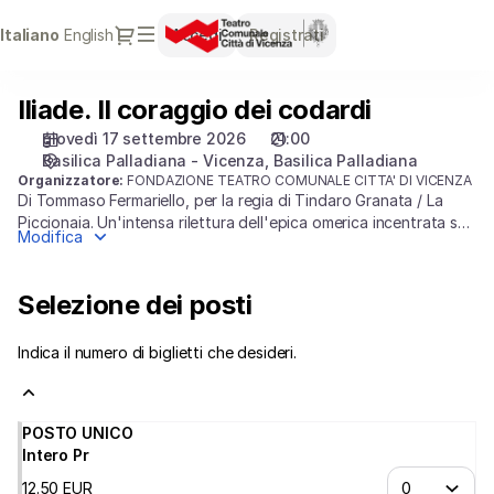
Selezione
Dialogo
Lingua
Italiano
English
Accedi
Registrati
dei
attuale
posti
[Basilica
Iliade. Il coraggio dei codardi
Iliade.
Palladiana
Il
|
giovedì 17 settembre 2026
21:00
coraggio
17.09.2026
Basilica Palladiana - Vicenza
Basilica Palladiana
dei
-
Organizzatore:
FONDAZIONE TEATRO COMUNALE CITTA' DI VICENZA
Di Tommaso Fermariello, per la regia di Tindaro Granata / La
codardi
21:00
Piccionaia. Un'intensa rilettura dell'epica omerica incentrata sul
|
Modifica
tema dell'eroismo, delle paure e delle fragilità degli uomini
Iliade.
travolti dall'assurdità della guerra.
Il
Selezione dei posti
coraggio
dei
codardi]
Indica il numero di biglietti che desideri.
-
Teatro
Comunale
POSTO UNICO
Città
Intero Pr
di
12
.
50
EUR